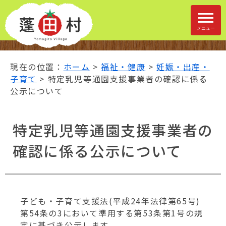
ナ
ビ
ゲ
メニュー
ー
シ
ョ
現在の位置：
ホーム
>
福祉・健康
>
妊娠・出産・
ン
子育て
> 特定乳児等通園支援事業者の確認に係る
ス
公示について
キ
ッ
特定乳児等通園支援事業者の
プ
メ
確認に係る公示について
ニ
ュ
ー
本
文
子ども・子育て支援法(平成24年法律第65号)
へ
第54条の3において準用する第53条第1号の規
移
定に基づき公示します。