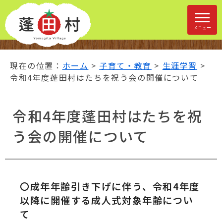
ナ
ビ
ゲ
メニュー
ー
シ
ョ
現在の位置：
ホーム
>
子育て・教育
>
生涯学習
>
ン
令和4年度蓬田村はたちを祝う会の開催について
ス
キ
令和4年度蓬田村はたちを祝
ッ
プ
う会の開催について
メ
ニ
ュ
ー
本
〇成年年齢引き下げに伴う、令和4年度
文
以降に開催する成人式対象年齢につい
へ
て
移