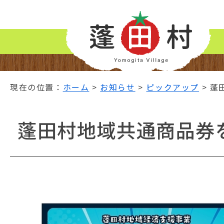
ナ
ビ
ゲ
ー
シ
ョ
ン
現在の位置：
ホーム
>
お知らせ
>
ピックアップ
> 
ス
キ
ッ
蓬田村地域共通商品券
プ
メ
ニ
ュ
ー
本
文
へ
移