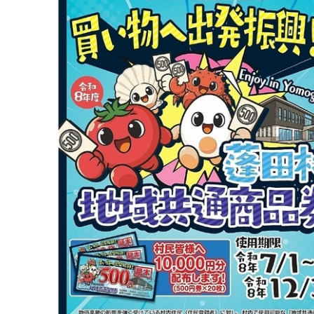
動
す
る