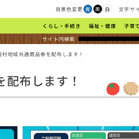
背景色変更
青
黒
白
文字サ
くらし・手続き
福祉・健康
子育
サイト内検索
蓬田村地域共通商品券を配布します！
を配布します！