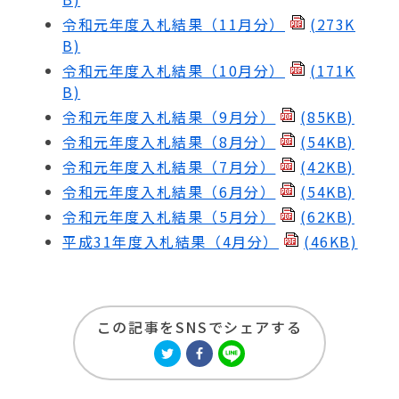
令和元年度入札結果（11月分）
(273K
B)
令和元年度入札結果（10月分）
(171K
B)
令和元年度入札結果（9月分）
(85KB)
令和元年度入札結果（8月分）
(54KB)
令和元年度入札結果（7月分）
(42KB)
令和元年度入札結果（6月分）
(54KB)
令和元年度入札結果（5月分）
(62KB)
平成31年度入札結果（4月分）
(46KB)
この記事をSNSでシェアする