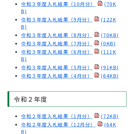
令和３年度入札結果（10月分）
(70K
B)
令和３年度入札結果（9月分）
(122K
B)
令和３年度入札結果（8月分）
(70KB)
令和３年度入札結果（7月分）
(0KB)
令和３年度入札結果（6月分）
(111K
B)
令和３年度入札結果（5月分）
(91KB)
令和３年度入札結果（4月分）
(64KB)
令和２年度
令和２年度入札結果（1月分）
(72KB)
令和２年度入札結果（12月分）
(64K
B)