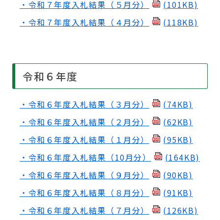
・令和７年度入札結果（５月分）
(101KB)
・令和７年度入札結果（４月分）
(118KB)
令和６年度
・令和６年度入札結果（３月分）
(74KB)
・令和６年度入札結果（２月分）
(62KB)
・令和６年度入札結果（１月分）
(95KB)
・令和６年度入札結果（10月分）
(164KB)
・令和６年度入札結果（９月分）
(90KB)
・令和６年度入札結果（８月分）
(91KB)
・令和６年度入札結果（７月分）
(126KB)