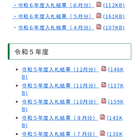
・令和６年度入札結果（６月分）
(112KB)
・令和６年度入札結果（５月分）
(161KB)
・
令和６年度入札結果（４月分）
(107KB)
令和５年度
令和５年度入札結果（12月分）
(146K
B)
令和５年度入札結果（11月分）
(137K
B)
令和５年度入札結果（10月分）
(159K
B)
令和５年度入札結果（９月分）
(145K
B)
令和５年度入札結果（７月分）
(130K