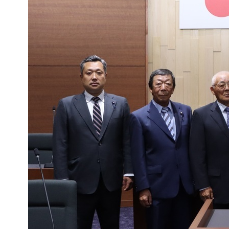
動
す
る