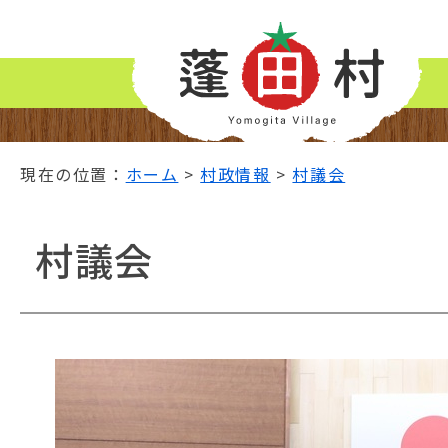
ナ
ビ
ゲ
ー
シ
ョ
ン
現在の位置：
ホーム
>
村政情報
>
村議会
ス
キ
ッ
村議会
プ
メ
ニ
ュ
ー
本
文
へ
移