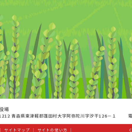
役場
-1212 青森県東津軽郡蓬田村大字阿弥陀川字汐干126－１
電
サイトマップ
サイトの使い方
C