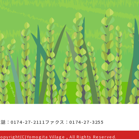
話：0174-27-2111
ファクス：0174-27-3255
opyright(C)Yomogita Village , All Rights Reserved.